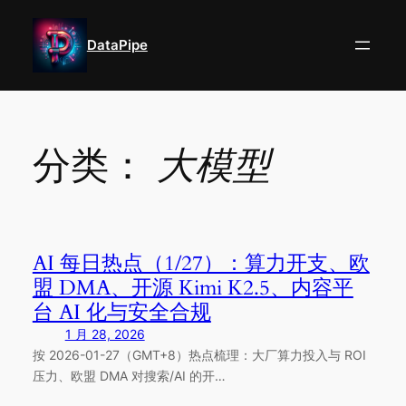
跳
至
DataPipe
内
容
分类：
大模型
AI 每日热点（1/27）：算力开支、欧
盟 DMA、开源 Kimi K2.5、内容平
台 AI 化与安全合规
1 月 28, 2026
按 2026-01-27（GMT+8）热点梳理：大厂算力投入与 ROI
压力、欧盟 DMA 对搜索/AI 的开…